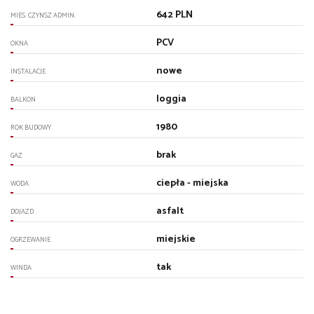
642 PLN
MIES. CZYNSZ ADMIN.
PCV
OKNA
nowe
INSTALACJE
loggia
BALKON
1980
ROK BUDOWY
brak
GAZ
ciepła - miejska
WODA
asfalt
DOJAZD
miejskie
OGRZEWANIE
tak
WINDA