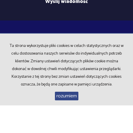
Biuro nieruchomości Karolina
ul. Okrzei 15-17, Piła
Ta strona wykorzystuje pliki cookies w celach statystycznych oraz w
celu dostosowania naszych serwisów do indywidualnych potrzeb
Telefon do biura: (67) 351-10-30
klientów. Zmiany ustawień dotyczących plików cookie można
E-mail:
przemekr@karolina.pila.pl
dokonać w dowolnej chwili modyfikując ustawienia przeglądarki.
Mieszkania
na wynajem
Korzystanie z tej strony bez zmian ustawień dotyczących cookies
Domy
na wynajem
oznacza, że będą one zapisane w pamięci urządzenia.
Działki
na wynajem
Lokale
na wynajem
rozumiem
Hale
na wynajem
Obiekty
na wynajem
Mieszkania
na sprzedaż
Domy
na sprzedaż
Działki
na sprzedaż
Lokale
na sprzedaż