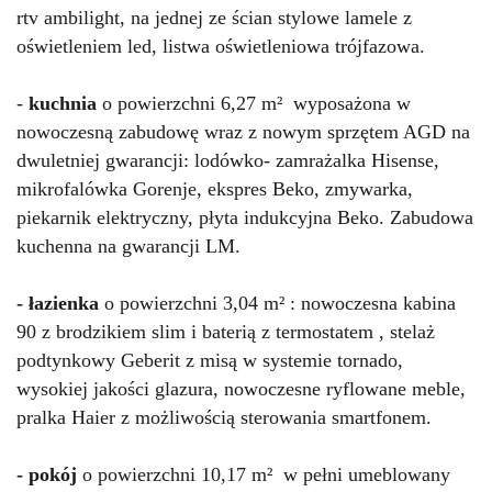
rtv ambilight, na jednej ze ścian stylowe lamele z
oświetleniem led, listwa oświetleniowa trójfazowa.
-
kuchnia
o powierzchni 6,27 m² wyposażona w
nowoczesną zabudowę wraz z nowym sprzętem AGD na
dwuletniej gwarancji: lodówko- zamrażalka Hisense,
mikrofalówka Gorenje, ekspres Beko, zmywarka,
piekarnik elektryczny, płyta indukcyjna Beko. Zabudowa
kuchenna na gwarancji LM.
- łazienka
o powierzchni 3,04 m² : nowoczesna kabina
90 z brodzikiem slim i baterią z termostatem , stelaż
podtynkowy Geberit z misą w systemie tornado,
wysokiej jakości glazura, nowoczesne ryflowane meble,
pralka Haier z możliwością sterowania smartfonem.
- pokój
o powierzchni 10,17 m² w pełni umeblowany