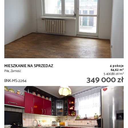
MIESZKANIE NA SPRZEDAŻ
4 pokoje
2
64,62 m
Piła, Zamość
2
5 400,80 zł/m
349 000 zł
BNK-MS-2264