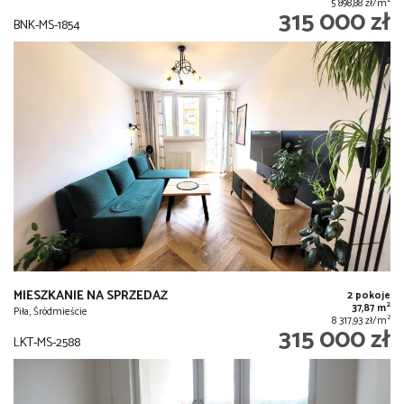
2
5 898,88 zł/m
315 000 zł
BNK-MS-1854
MIESZKANIE NA SPRZEDAŻ
2 pokoje
2
37,87 m
Piła, Śródmieście
2
8 317,93 zł/m
315 000 zł
LKT-MS-2588