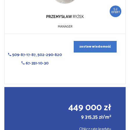
52
OFERT
PRZEMYSŁAW
RYŻEK
MANAGER
zostaw wiadomość
509-87-17-87, 502-290-820
67-351-10-30
449 000 zł
2
9 315,35 zł/m
Oblicz ratę kredytu