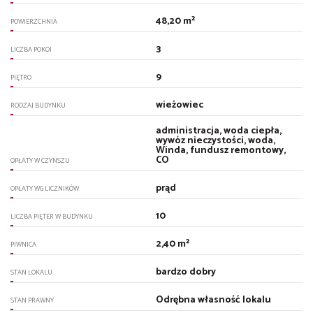
48,20 m²
POWIERZCHNIA
3
LICZBA POKOI
9
PIĘTRO
wieżowiec
RODZAJ BUDYNKU
administracja, woda ciepła,
wywóz nieczystości, woda,
Winda, fundusz remontowy,
CO
OPŁATY W CZYNSZU
prąd
OPŁATY WG LICZNIKÓW
10
LICZBA PIĘTER W BUDYNKU
2,40 m²
PIWNICA
bardzo dobry
STAN LOKALU
Odrębna własność lokalu
STAN PRAWNY