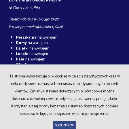
Biuro nieruchomości Karolina
ul. Okrzei 15-17, Piła
Telefon do biura: (67) 351-10-30
E-mail:
przemekr@karolina.pila.pl
Mieszkania
na wynajem
Domy
na wynajem
Działki
na wynajem
Lokale
na wynajem
Hale
na wynajem
Obiekty
na wynajem
Mieszkania
na sprzedaż
Ta strona wykorzystuje pliki cookies w celach statystycznych oraz w
Domy
na sprzedaż
celu dostosowania naszych serwisów do indywidualnych potrzeb
Działki
na sprzedaż
Lokale
na sprzedaż
klientów. Zmiany ustawień dotyczących plików cookie można
Hale
na sprzedaż
dokonać w dowolnej chwili modyfikując ustawienia przeglądarki.
Obiekty
na sprzedaż
Korzystanie z tej strony bez zmian ustawień dotyczących cookies
oznacza, że będą one zapisane w pamięci urządzenia.
rozumiem
Karolina
2026
Program dla biur nieruchomości
Galactica Virgo