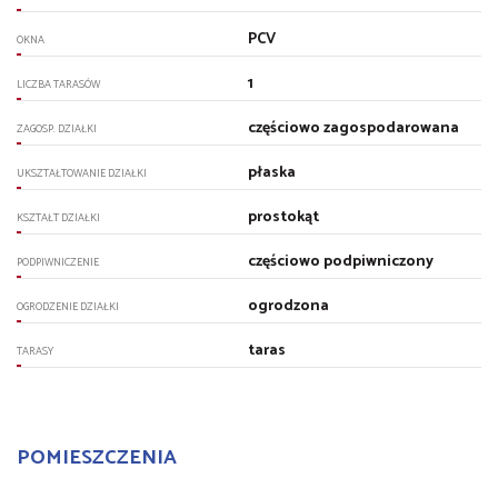
PCV
OKNA
1
LICZBA TARASÓW
częściowo zagospodarowana
ZAGOSP. DZIAŁKI
płaska
UKSZTAŁTOWANIE DZIAŁKI
prostokąt
KSZTAŁT DZIAŁKI
częściowo podpiwniczony
PODPIWNICZENIE
ogrodzona
OGRODZENIE DZIAŁKI
taras
TARASY
POMIESZCZENIA