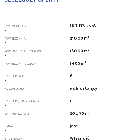
LKT-DS-2578
SYMBOL OFERTY
210,00 m²
POWIERZCHNIA
180,00 m²
POWIERZCHNIA UŻYTKOWA
1 406 m²
POWIERZCHNIA DZIAŁKI
6
LICZBA POKOI
wolnostojący
RODZAJ DOMU
1
LICZBA PIĘTER W BUDYNKU
20 x 70 m
WYMIARY DZIAŁKI
jest
GARAŻ
Własność
STAN PRAWNY