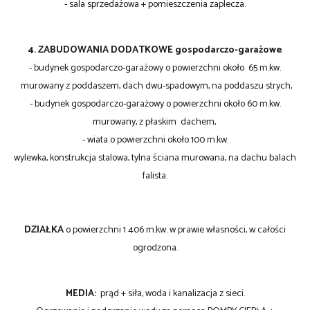
- sala sprzedażowa + pomieszczenia zaplecza.
4. ZABUDOWANIA DODATKOWE gospodarczo-garażowe
- budynek gospodarczo-garażowy o powierzchni około 65 m.kw.
murowany z poddaszem, dach dwu-spadowym, na poddaszu strych,
- budynek gospodarczo-garażowy o powierzchni około 60 m.kw.
murowany, z płaskim dachem,
- wiata o powierzchni około 100 m.kw.
wylewka, konstrukcja stalowa, tylna ściana murowana, na dachu balach
falista.
DZIAŁKA
o powierzchni 1 406 m.kw. w prawie własności, w całości
ogrodzona.
MEDIA:
prąd + siła, woda i kanalizacja z sieci.