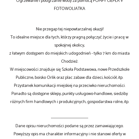
Ogrzewanie i podgrzanie wody za pomocą POMPY CIEPŁA +
FOTOWOLIATKA
Nie przegap tej niepowtarzalnej okazji!
To idealne miejsce dla tych, którzy pragną połączyć życie i pracę w
spokojnej okolicy,
z łatwym dostępem do miejskich udogodnień - tylko 7 km do miasta
Chodzież.
W miejscowości znajduje się Szkoła Podstawowa, nowe Przedszkole
Publiczne, boisko Orlik oraz plac zabaw dla dzieci, kościół, itp.
Przystanek komunikacji miejskiej na przeciwko nieruchomości.
Ponadto są dostępne sklepy, punkty usługowo-handlowe, siedziby
różnych firm handlowych i produkcyjnych, gospodarstwa rolne, itp.
------------------------------
Dane opisu nieruchomości podane są przez zamawiającego.
Powyższy opis ma charakter informacyjny i nie stanowi oferty w