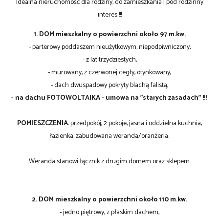
Idealna nieruchomość dla rodziny, do zamieszkania i pod rodzinny
interes !!!
1. DOM mieszkalny o powierzchni około 97 m.kw.
- parterowy poddaszem nieużytkowym, niepodpiwniczony,
- z lat trzydziestych,
- murowany, z czerwonej cegły, otynkowany,
- dach dwuspadowy pokryty blachą falistą,
- na dachu FOTOWOLTAIKA - umowa na "starych zasadach" !!!
POMIESZCZENIA
: przedpokój, 2 pokoje, jasna i oddzielna kuchnia,
łazienka, zabudowana weranda/oranżeria.
Weranda stanowi łącznik z drugim domem oraz sklepem.
2. DOM mieszkalny o powierzchni około 110 m.kw.
- jedno piętrowy, z płaskim dachem,