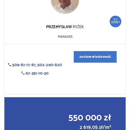
52
OFERT
PRZEMYSŁAW
RYŻEK
MANAGER
zostaw wiadomość
509-87-17-87, 502-290-820
67-351-10-30
550 000 zł
2
2 619,05 zł/m