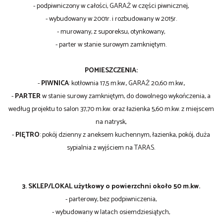
- podpiwniczony w całości, GARAŻ w części piwnicznej,
- wybudowany w 2001r. i rozbudowany w 2015r.
- murowany, z suporeksu, otynkowany,
- parter w stanie surowym zamkniętym.
POMIESZCZENIA:
-
PIWNICA
: kotłownia 17,5 m.kw., GARAŻ 20,60 m.kw.,
-
PARTER
w stanie surowy zamkniętym, do dowolnego wykończenia, a
według projektu to salon 37,70 m.kw. oraz łazienka 5,60 m.kw. z miejscem
na natrysk,
-
PIĘTRO
: pokój dzienny z aneksem kuchennym, łazienka, pokój, duża
sypialnia z wyjściem na TARAS.
3. SKLEP/LOKAL użytkowy o powierzchni około 50 m.kw.
- parterowy, bez podpiwniczenia,
- wybudowany w latach osiemdziesiątych,