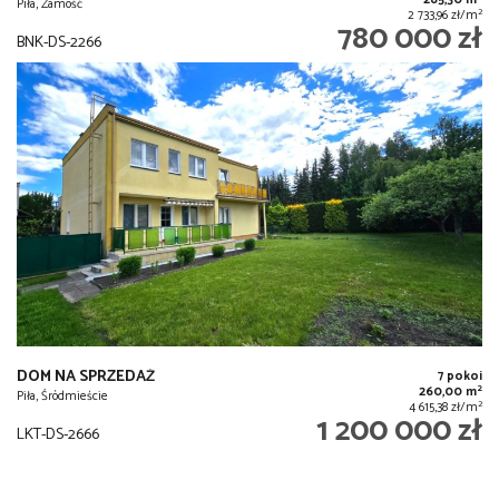
285,30 m
Piła, Zamość
2
2 733,96 zł/m
780 000 zł
BNK-DS-2266
DOM NA SPRZEDAŻ
7 pokoi
2
260,00 m
Piła, Śródmieście
2
4 615,38 zł/m
1 200 000 zł
LKT-DS-2666