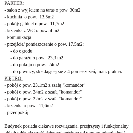
PARTER:
- salon z wyjściem na taras o pow. 30m2
- kuchnia o pow. 13,5m2
- pokój/ gabinet o pow. 11,7m2
- łazienka z WC o pow. 4 m2
- komunikacja
- przejście/ pomieszczenie o pow. 17,5m2:
- do ogrodu
- do garażu o pow. 23,3 m2
- do pokoju o pow. 24m2
- do piwnicy, składającej się z 4 pomieszczeń, m.in. pralnia.
PIĘTRO
- pokój o pow. 23,1m2 z szafą "komandor"
- pokój o pow. 24m2 z szafą "komandor"
- pokój o pow. 22m2 z szafą "komandor"
- łazienka o pow. 11,6m2
- przedpokój
Budynek posiada ciekawe rozwiązania, przejrzysty i funkcjonalny
układ; oddziela część dzienną/ gościnną od typowo mieszkalnej/