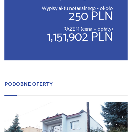
Wypisy aktu notarialnego - około
250 PLN
RAZEM (cena + opłaty)
1,151,902 PLN
PODOBNE OFERTY