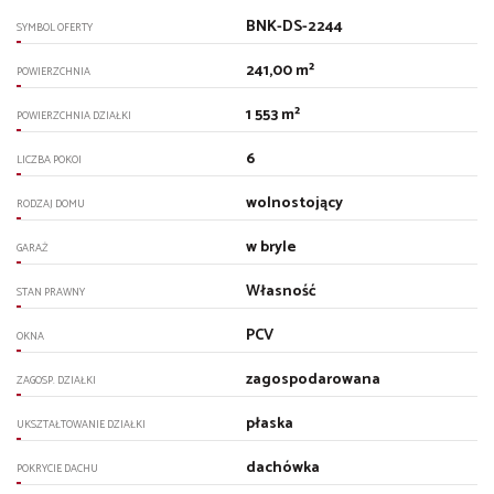
BNK-DS-2244
SYMBOL OFERTY
241,00 m²
POWIERZCHNIA
1 553 m²
POWIERZCHNIA DZIAŁKI
6
LICZBA POKOI
wolnostojący
RODZAJ DOMU
w bryle
GARAŻ
Własność
STAN PRAWNY
PCV
OKNA
zagospodarowana
ZAGOSP. DZIAŁKI
płaska
UKSZTAŁTOWANIE DZIAŁKI
dachówka
POKRYCIE DACHU