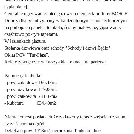
sypialnianej,
Centralne ogrzewanie- piec gazowym niemieckim firmy BOSCH.
Dom zadbany i utrzymany w bardzo dobrym stanie technicznym
na podłogach panele i terakota, ściany malowane, gipsowane,
częściowo pokryte tapetami.
W łazienkach glazura.
Stolarka drzwiowa oraz schody "Schody i drzwi Żądło".
Okna PCV "Tur-Plast".
Rolety zewnętrzne we wszystkich oknach na parterze.
Parametry budynku:
- pow. zabudowy 166,48m2
- pow. użytkowa 179,00m2
- pow. całkowita 241,37m2
- kubatura 634,40m2
Nieruchomość posiada duży zadaszony taras z wejściem z salonu
i z zejściem na ogród.
Działka o pow. 1553m2, ogrodzona, funkcjonalnie