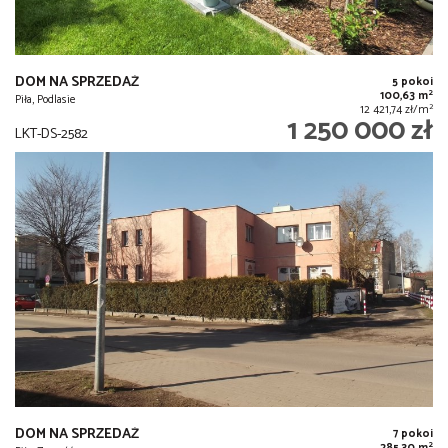
DOM NA SPRZEDAŻ
5 pokoi
2
100,63 m
Piła, Podlasie
2
12 421,74 zł/m
1 250 000 zł
LKT-DS-2582
DOM NA SPRZEDAŻ
7 pokoi
2