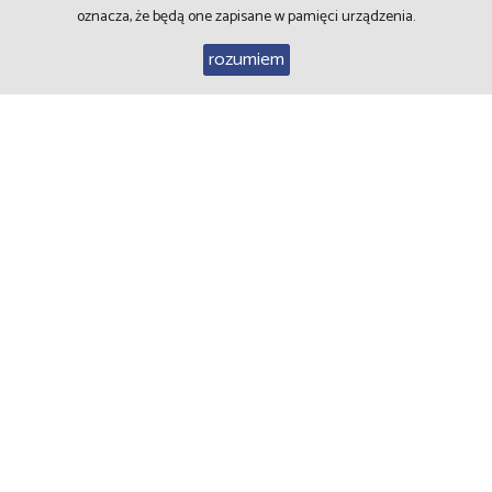
oznacza, że będą one zapisane w pamięci urządzenia.
WIADOMOŚĆ
rozumiem
Biuro nieruchomości Karolina
ul. Okrzei 15-17, Piła
Telefon do biura: (67) 351-10-30
E-mail:
przemekr@karolina.pila.pl