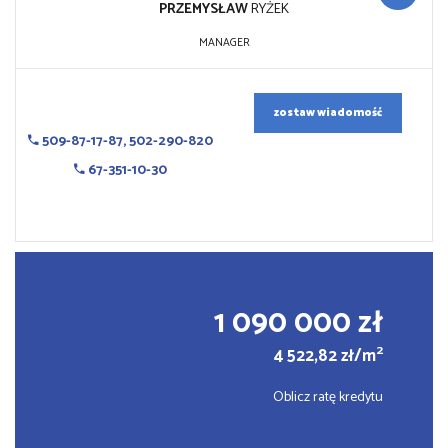
PRZEMYSŁAW
RYŻEK
MANAGER
zostaw wiadomość
509-87-17-87, 502-290-820
67-351-10-30
1 090 000 zł
2
4 522,82 zł/m
Oblicz ratę kredytu