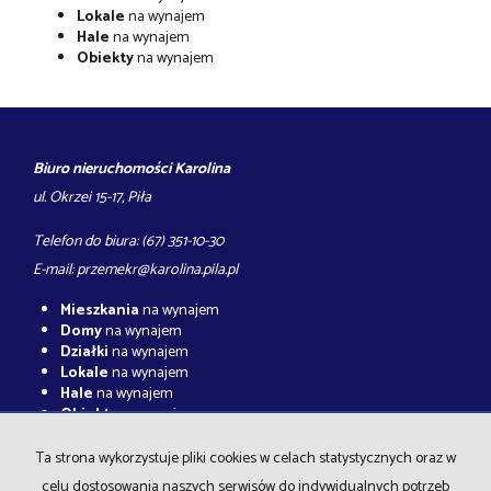
Lokale
na wynajem
Hale
na wynajem
Obiekty
na wynajem
Biuro nieruchomości Karolina
ul. Okrzei 15-17, Piła
Telefon do biura: (67) 351-10-30
E-mail:
przemekr@karolina.pila.pl
Mieszkania
na wynajem
Domy
na wynajem
Działki
na wynajem
Lokale
na wynajem
Hale
na wynajem
Obiekty
na wynajem
Mieszkania
na sprzedaż
Ta strona wykorzystuje pliki cookies w celach statystycznych oraz w
Domy
na sprzedaż
celu dostosowania naszych serwisów do indywidualnych potrzeb