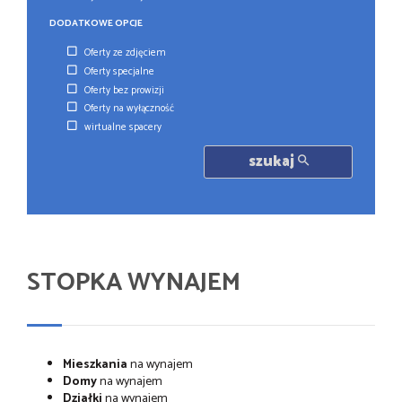
DODATKOWE OPCJE
Oferty ze zdjęciem
Oferty specjalne
Oferty bez prowizji
Oferty na wyłączność
wirtualne spacery
szukaj
STOPKA WYNAJEM
Mieszkania
na wynajem
Domy
na wynajem
Działki
na wynajem